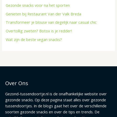
Gezonde snacks voor na het sporten
Genieten bij Restaurant Van der Valk Breda
Transformeer je blouse van degelijk naar casual chic
Overtollig zweten? Botox is je redder!
Wat zijn de beste vegan snacks?
Over Ons
Gezond-tussendoortje.nl is de onafhankelijke website over
gezonde snacks. Op deze pagina staat alles over gezonde
tussendoortjes. In de blogs gaat het over de verschillende
soorten gezonde snacks en over de tips en trends. De