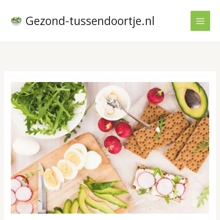
Ga
naar
Gezond-tussendoortje.nl
de
inhoud