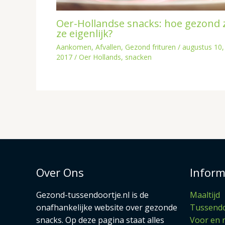
Oer-Hollandse snacks: hoe gezond z
ze eigenlijk?
Aankomen
,
Afvallen
,
Gezond frituren
/
augustus 10,
2017
/
Oer Hollands
,
snacken
Over Ons
Inform
Gezond-tussendoortje.nl is de
Maaltijd
onafhankelijke website over gezonde
Tussendo
snacks. Op deze pagina staat alles
Voor en 