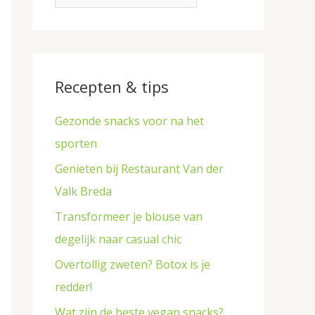
p
r
e
:
n
Recepten & tips
Gezonde snacks voor na het
sporten
Genieten bij Restaurant Van der
Valk Breda
Transformeer je blouse van
degelijk naar casual chic
Overtollig zweten? Botox is je
redder!
Wat zijn de beste vegan snacks?