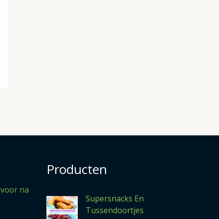
Producten
 voor na
Supersnacks En
Tussendoortjes