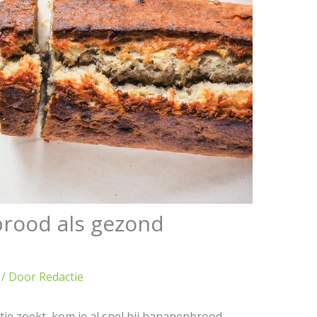
rood als gezond
/ Door
Redactie
e zoekt, kom je al snel bij bananenbrood