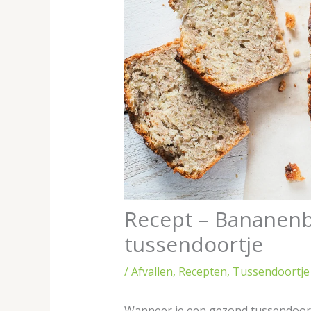
Recept – Bananenb
tussendoortje
/
Afvallen
,
Recepten
,
Tussendoortje
Wanneer je een gezond tussendoortj