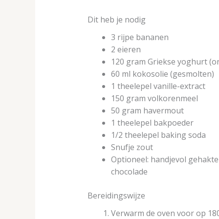
Dit heb je nodig
3 rijpe bananen
2 eieren
120 gram Griekse yoghurt (o
60 ml kokosolie (gesmolten)
1 theelepel vanille-extract
150 gram volkorenmeel
50 gram havermout
1 theelepel bakpoeder
1/2 theelepel baking soda
Snufje zout
Optioneel: handjevol gehakte 
chocolade
Bereidingswijze
Verwarm de oven voor op 180