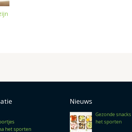
ijn
atie
Nieuws
Gezonde snacks
ortjes
het sporten
na het sporten