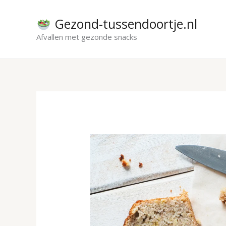
Ga
naar
Gezond-tussendoortje.nl
de
Afvallen met gezonde snacks
inhoud