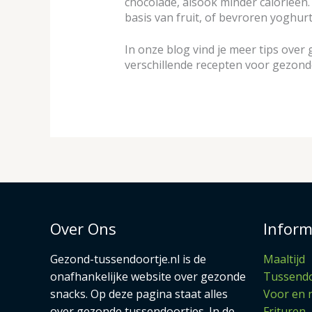
chocolade, alsook minder calorieën. H
basis van fruit, of bevroren yoghurt
In onze blog vind je meer tips over
verschillende recepten voor gezond
Over Ons
Inform
Gezond-tussendoortje.nl is de
Maaltijd
onafhankelijke website over gezonde
Tussendo
snacks. Op deze pagina staat alles
Voor en 
over gezonde tussendoortjes. In de
Frituren