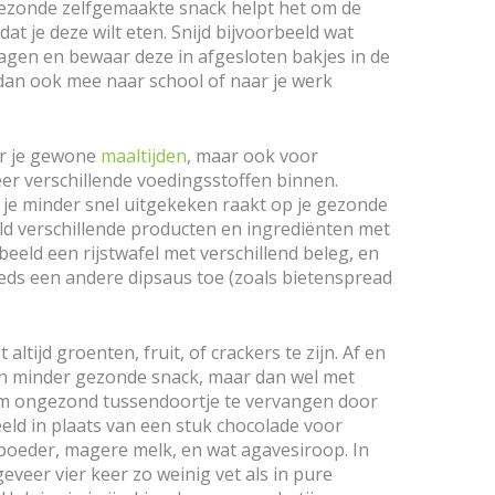
gezonde zelfgemaakte snack helpt het om de
t je deze wilt eten. Snijd bijvoorbeeld wat
agen en bewaar deze in afgesloten bakjes in de
 dan ook mee naar school of naar je werk
oor je gewone
maaltijden
, maar ook voor
eer verschillende voedingsstoffen binnen.
 je minder snel uitgekeken raakt op je gezonde
ld verschillende producten en ingrediënten met
eeld een rijstwafel met verschillend beleg, en
ds een andere dipsaus toe (zoals bietenspread
ltijd groenten, fruit, of crackers te zijn. Af en
en minder gezonde snack, maar dan wel met
m ongezond tussendoortje te vervangen door
eld in plaats van een stuk chocolade voor
oeder, magere melk, en wat agavesiroop. In
veer vier keer zo weinig vet als in pure