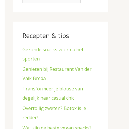
p
r
e
:
n
Recepten & tips
Gezonde snacks voor na het
sporten
Genieten bij Restaurant Van der
Valk Breda
Transformeer je blouse van
degelijk naar casual chic
Overtollig zweten? Botox is je
redder!
Wat zijn de beste vegan snacks?