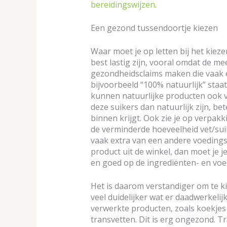
bereidingswijzen
.
Een gezond tussendoortje kiezen
Waar moet je op letten bij het kie
best lastig zijn, vooral omdat de m
gezondheidsclaims maken die vaak e
bijvoorbeeld “100% natuurlijk” staat,
kunnen natuurlijke producten ook v
deze suikers dan natuurlijk zijn, bet
binnen krijgt. Ook zie je op verpak
de verminderde hoeveelheid vet/sui
vaak extra van een andere voedingss
product uit de winkel, dan moet je j
en goed op de ingrediënten- en voed
Het is daarom verstandiger om te ki
veel duidelijker wat er daadwerkelijk
verwerkte producten, zoals koekjes 
transvetten. Dit is erg ongezond. 