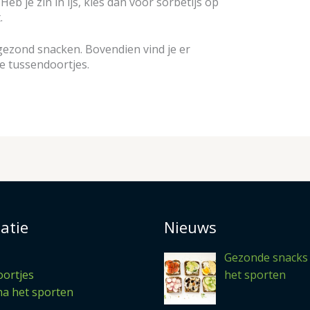
eb je zin in ijs, kies dan voor sorbetijs op
.
 gezond snacken. Bovendien vind je er
e tussendoortjes.
atie
Nieuws
Gezonde snacks
ortjes
het sporten
na het sporten