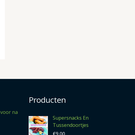
Producten
 voor na
Supersnacks En
Tussendoortjes
€
9,00