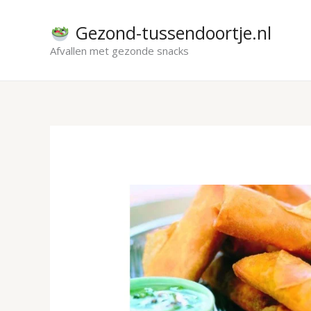
Ga
naar
Gezond-tussendoortje.nl
de
Afvallen met gezonde snacks
inhoud