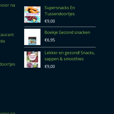
 voor na
Supersnacks En
Tussendoortjes
€
9,00
Boekje Gezond snacken
taurant
€
6,95
eda
Lekker en gezond! Snacks,
sappen & smoothies
doortjes
€
9,00
 voor na