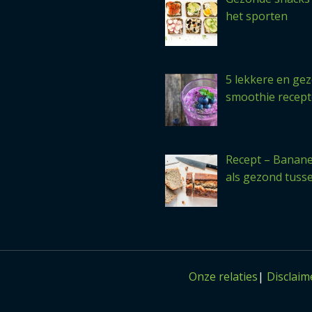
het sporten
5 lekkere en ge
smoothie recep
Recept – Banan
als gezond tuss
Onze relaties
|
Disclaim