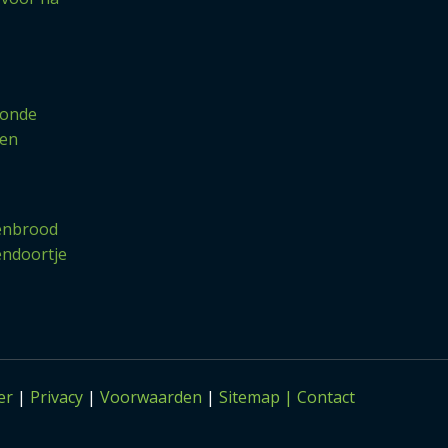
zonde
ten
enbrood
endoortje
er
|
Privacy
|
Voorwaarden
|
Sitemap |
Contact