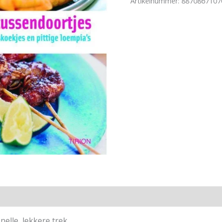
Artikelnummer:
8870867107
elle, lekkere trek.