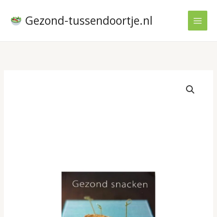
Ga
naar
Gezond-tussendoortje.nl
de
inhoud