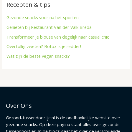
Recepten & tips
Gezonde snacks voor na het sporten
Genieten bij Restaurant Van der Valk Breda
Transformeer je blouse van degelijk naar casual chic
Overtollig zweten? Botox is je redder!
Wat zijn de beste vegan snacks?
Over Ons
Gezond-tussendoortje.nl is de onafhankelijke website over
gezonde snacks. Op deze pagina staat alles over gezonde
tussendoortjes. In de blogs gaat het over de verschillende